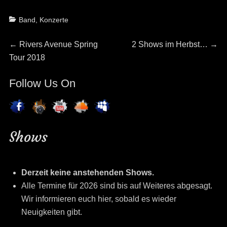
Categories
Band
,
Konzerte
Beitragsnavigation
Previous
Next
←
Rivers Avenue Spring
2 Shows im Herbst…
→
post:
post:
Tour 2018
Follow Us On
Shows
Derzeit keine anstehenden Shows.
Alle Termine für 2026 sind bis auf Weiteres abgesagt.
Wir informieren euch hier, sobald es wieder
Neuigkeiten gibt.